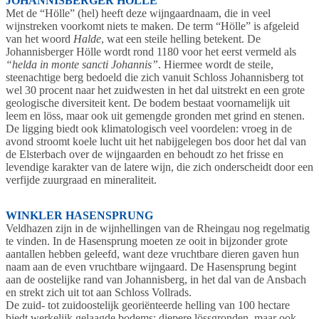
JOHANNISBERGER HÖLLE
Met de “Hölle” (hel) heeft deze wijngaardnaam, die in veel
wijnstreken voorkomt niets te maken. De term “Hölle” is afgeleid
van het woord
Halde
, wat een steile helling betekent. De
Johannisberger Hölle wordt rond 1180 voor het eerst vermeld als
“helda in monte sancti Johannis”
. Hiermee wordt de steile,
steenachtige berg bedoeld die zich vanuit Schloss Johannisberg tot
wel 30 procent naar het zuidwesten in het dal uitstrekt en een grote
geologische diversiteit kent. De bodem bestaat voornamelijk uit
leem en löss, maar ook uit gemengde gronden met grind en stenen.
De ligging biedt ook klimatologisch veel voordelen: vroeg in de
avond stroomt koele lucht uit het nabijgelegen bos door het dal van
de Elsterbach over de wijngaarden en behoudt zo het frisse en
levendige karakter van de latere wijn, die zich onderscheidt door een
verfijde zuurgraad en mineraliteit.
WINKLER HASENSPRUNG
Veldhazen zijn in de wijnhellingen van de Rheingau nog regelmatig
te vinden. In de Hasensprung moeten ze ooit in bijzonder grote
aantallen hebben geleefd, want deze vruchtbare dieren gaven hun
naam aan de even vruchtbare wijngaard. De Hasensprung begint
aan de oostelijke rand van Johannisberg, in het dal van de Ansbach
en strekt zich uit tot aan Schloss Vollrads.
De zuid- tot zuidoostelijk georiënteerde helling van 100 hectare
biedt werkelijk gelaagde bodems: diepere lössgronden, maar ook