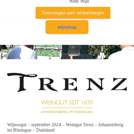
prijs
prijs
Witte Wijn
was:
is:
€ 10,00.
€ 8,00.
Toevoegen aan winkelwagen
wijnshop
Wijnoogst – september 2024 – Weingut Trenz – Johannisberg
im Rheingau – Duitsland