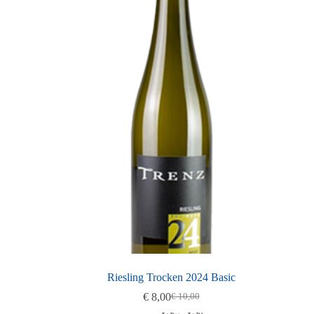
Riesling Trocken 2024 Basic
€
8,00
€
10,00
Oorspronkelijke
Huidige