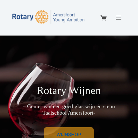
Ga
naar
de
inhoud
Winkelwagen
Rotary Wijnen
– Geniet van een goed glas wijn én steun
Taalschool Amersfoort-
WIJNSHOP