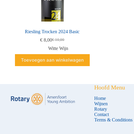
Riesling Trocken 2024 Basic
€
8,00
€
10,00
Oorspronkelijke
Huidige
prijs
prijs
Witte Wijn
was:
is:
€ 10,00.
€ 8,00.
Toevoegen aan winkelwagen
Hoofd Menu
Home
Wijnen
Rotary
Contact
Terms & Conditions