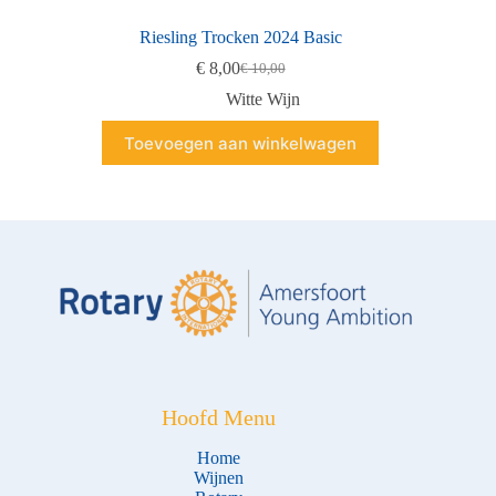
Riesling Trocken 2024 Basic
€
8,00
€
10,00
Oorspronkelijke
Huidige
prijs
prijs
Witte Wijn
was:
is:
€ 10,00.
€ 8,00.
Toevoegen aan winkelwagen
Hoofd Menu
Home
Wijnen